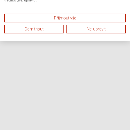
tlačítko „Ne, upravit“.
Přijmout vše
Odmítnout
Ne, upravit