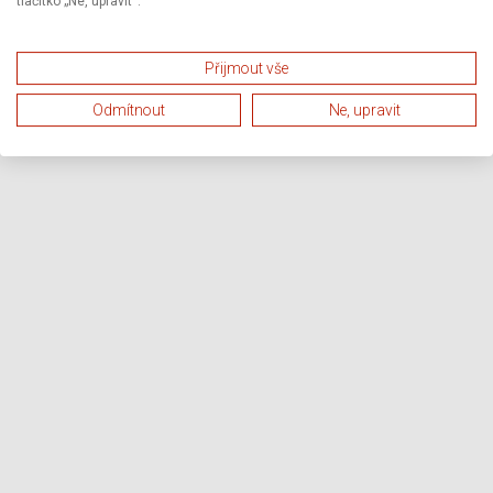
tlačítko „Ne, upravit“.
Přijmout vše
Odmítnout
Ne, upravit