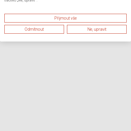
tlačítko „Ne, upravit“.
Přijmout vše
Odmítnout
Ne, upravit