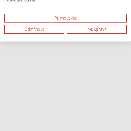
tlačítko „Ne, upravit“.
Přijmout vše
Odmítnout
Ne, upravit