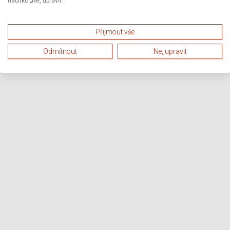
tlačítko „Ne, upravit“.
Přijmout vše
Odmítnout
Ne, upravit