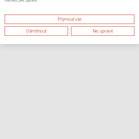
tlačítko „Ne, upravit“.
Přijmout vše
Odmítnout
Ne, upravit