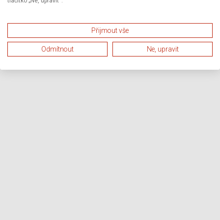
tlačítko „Ne, upravit“.
Přijmout vše
Odmítnout
Ne, upravit