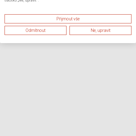
tlačítko „Ne, upravit“.
Přijmout vše
Odmítnout
Ne, upravit