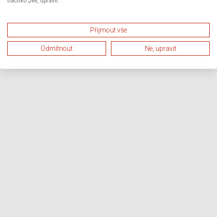
tlačítko „Ne, upravit“.
Přijmout vše
Odmítnout
Ne, upravit