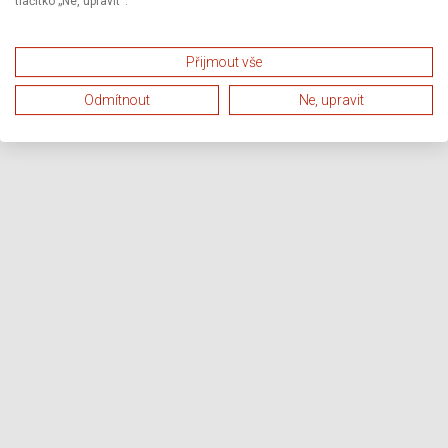
tlačítko „Ne, upravit“.
Přijmout vše
Odmítnout
Ne, upravit