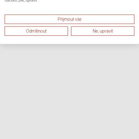
tlačítko „Ne, upravit“.
Přijmout vše
Odmítnout
Ne, upravit