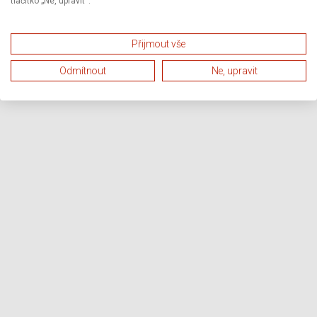
tlačítko „Ne, upravit“.
Přijmout vše
Odmítnout
Ne, upravit