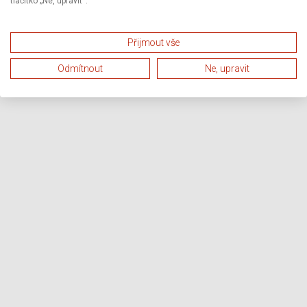
tlačítko „Ne, upravit“.
Přijmout vše
Odmítnout
Ne, upravit