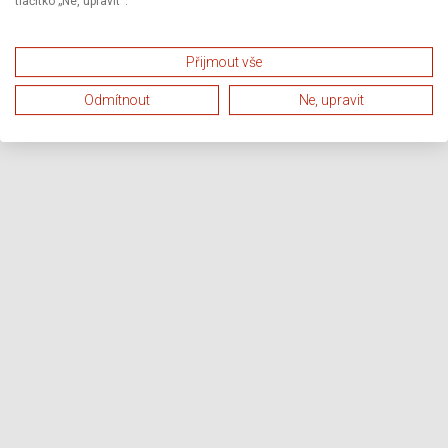
tlačítko „Ne, upravit“.
Přijmout vše
Odmítnout
Ne, upravit