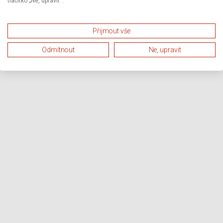
tlačítko „Ne, upravit“.
Přijmout vše
Odmítnout
Ne, upravit