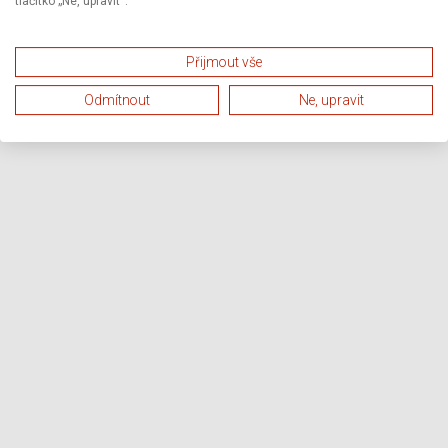
tlačítko „Ne, upravit“.
Přijmout vše
Odmítnout
Ne, upravit