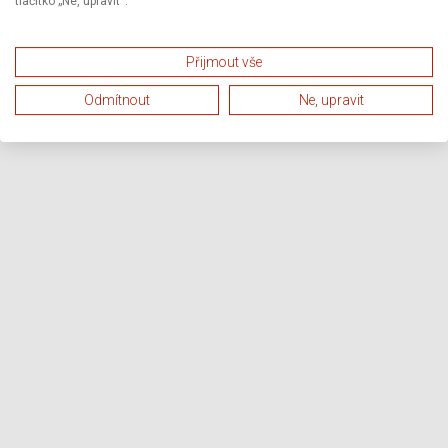
tlačítko „Ne, upravit“.
Přijmout vše
Odmítnout
Ne, upravit