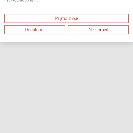
tlačítko „Ne, upravit“.
Přijmout vše
Odmítnout
Ne, upravit