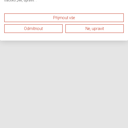
tlačítko „Ne, upravit“.
Přijmout vše
Odmítnout
Ne, upravit