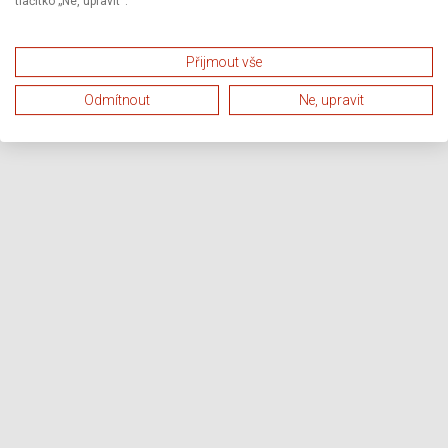
tlačítko „Ne, upravit“.
Přijmout vše
Odmítnout
Ne, upravit