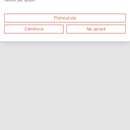
tlačítko „Ne, upravit“.
Přijmout vše
Odmítnout
Ne, upravit