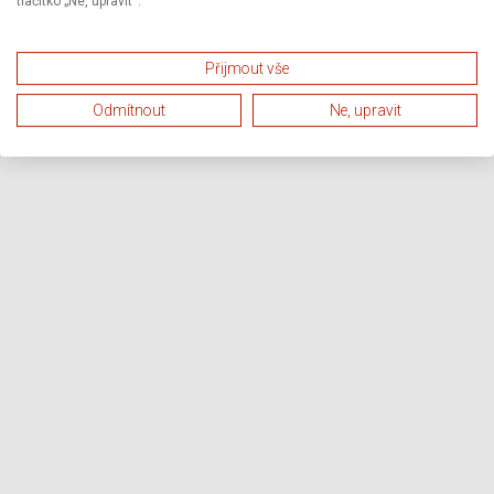
tlačítko „Ne, upravit“.
Přijmout vše
Odmítnout
Ne, upravit