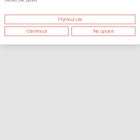
tlačítko „Ne, upravit“.
Přijmout vše
Odmítnout
Ne, upravit