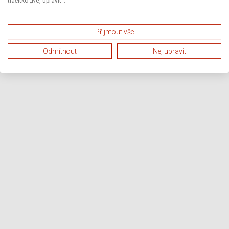
tlačítko „Ne, upravit“.
Přijmout vše
Odmítnout
Ne, upravit