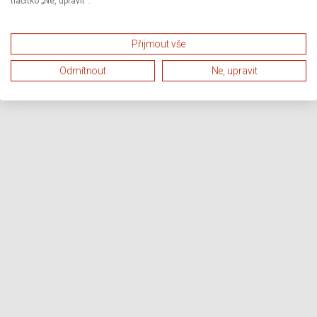
tlačítko „Ne, upravit“.
Přijmout vše
Odmítnout
Ne, upravit