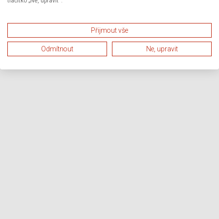
tlačítko „Ne, upravit“.
Přijmout vše
Odmítnout
Ne, upravit