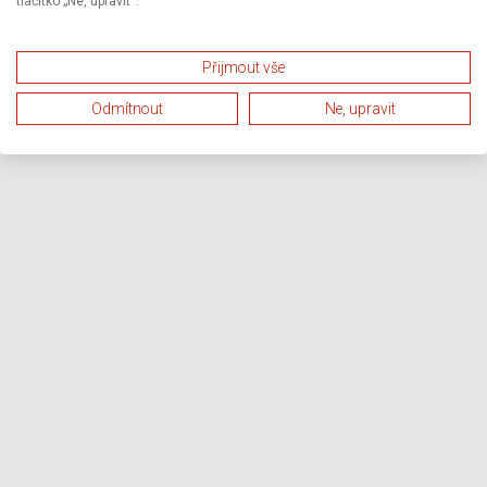
tlačítko „Ne, upravit“.
Přijmout vše
Odmítnout
Ne, upravit