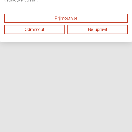
tlačítko „Ne, upravit“.
Přijmout vše
Odmítnout
Ne, upravit