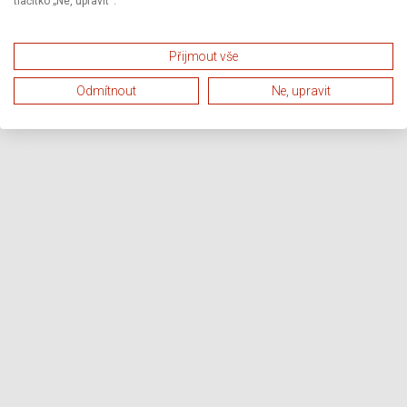
tlačítko „Ne, upravit“.
Přijmout vše
Odmítnout
Ne, upravit