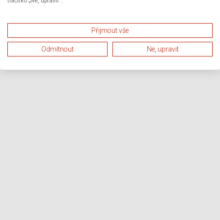
tlačítko „Ne, upravit“.
Přijmout vše
Odmítnout
Ne, upravit