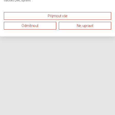
tlačítko „Ne, upravit“.
Přijmout vše
Odmítnout
Ne, upravit