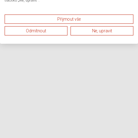
tlačítko „Ne, upravit“.
Přijmout vše
Odmítnout
Ne, upravit