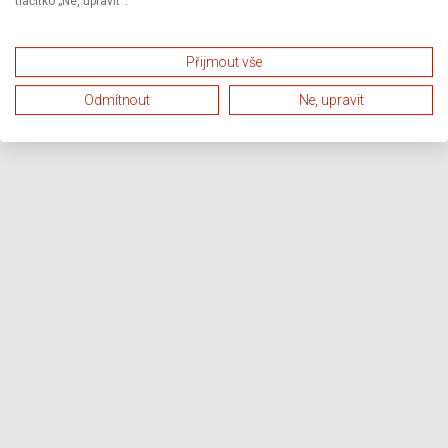
tlačítko „Ne, upravit“.
Přijmout vše
Odmítnout
Ne, upravit