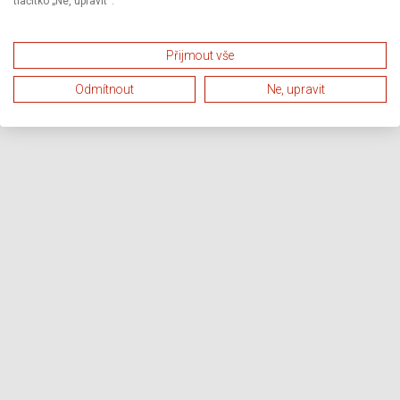
tlačítko „Ne, upravit“.
Přijmout vše
Odmítnout
Ne, upravit