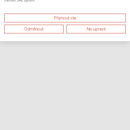
tlačítko „Ne, upravit“.
Přijmout vše
Odmítnout
Ne, upravit