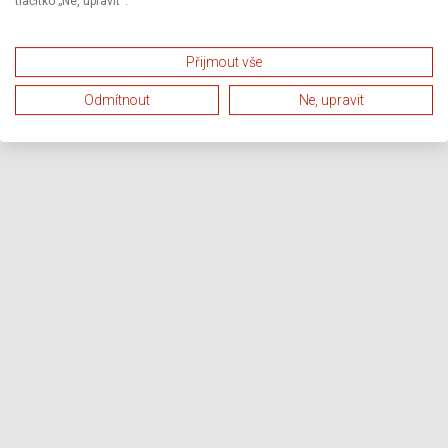
tlačítko „Ne, upravit“.
Přijmout vše
Odmítnout
Ne, upravit