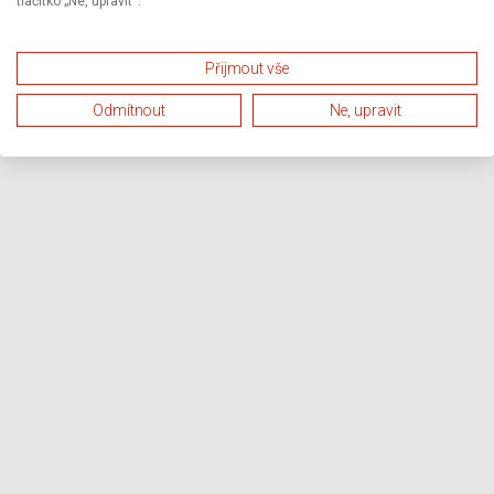
tlačítko „Ne, upravit“.
Přijmout vše
Odmítnout
Ne, upravit