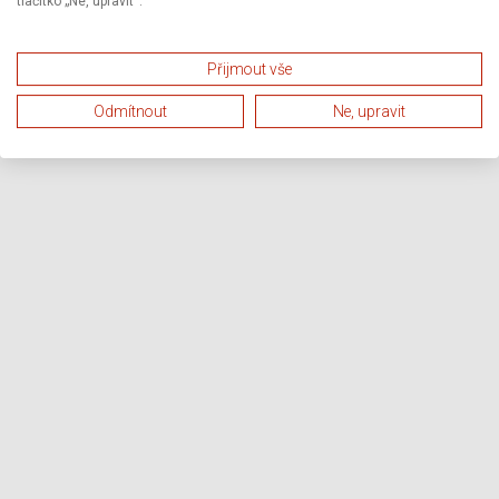
tlačítko „Ne, upravit“.
Přijmout vše
Odmítnout
Ne, upravit