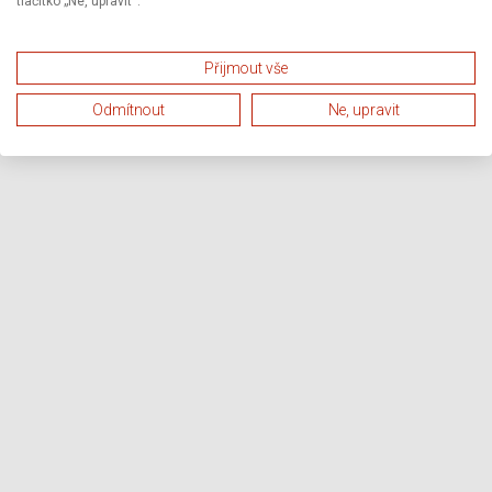
tlačítko „Ne, upravit“.
Přijmout vše
Odmítnout
Ne, upravit