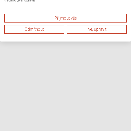
tlačítko „Ne, upravit“.
Přijmout vše
Odmítnout
Ne, upravit