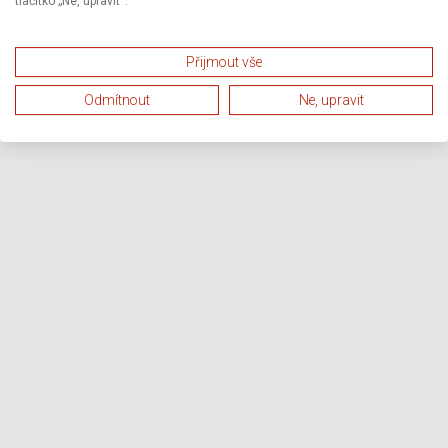
tlačítko „Ne, upravit“.
Přijmout vše
Odmítnout
Ne, upravit