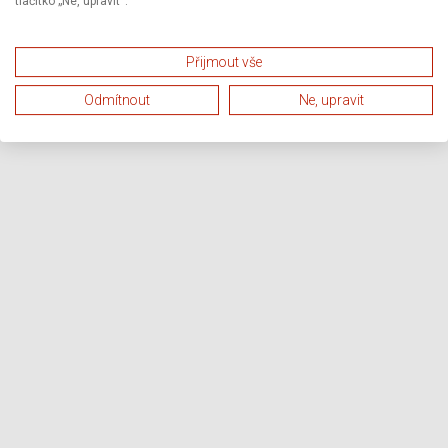
tlačítko „Ne, upravit“.
Přijmout vše
Odmítnout
Ne, upravit