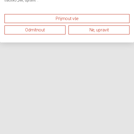
tlačítko „Ne, upravit“.
Přijmout vše
Odmítnout
Ne, upravit