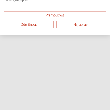
tlačítko „Ne, upravit“.
Přijmout vše
Odmítnout
Ne, upravit