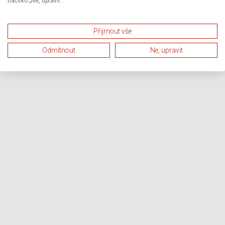
tlačítko „Ne, upravit“.
Přijmout vše
Odmítnout
Ne, upravit