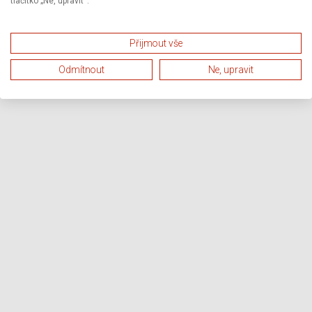
tlačítko „Ne, upravit“.
Přijmout vše
Odmítnout
Ne, upravit