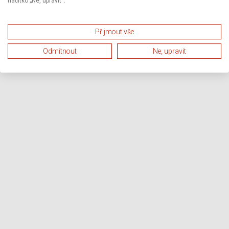
tlačítko „Ne, upravit“.
Přijmout vše
Odmítnout
Ne, upravit