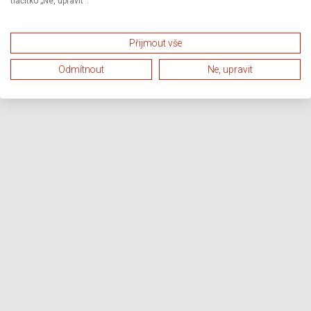
tlačítko „Ne, upravit“.
Přijmout vše
Odmítnout
Ne, upravit