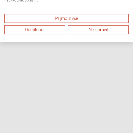
tlačítko „Ne, upravit“.
Přijmout vše
Odmítnout
Ne, upravit