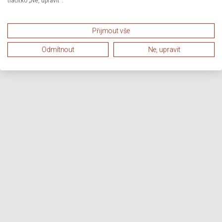
tlačítko „Ne, upravit“.
Přijmout vše
Odmítnout
Ne, upravit